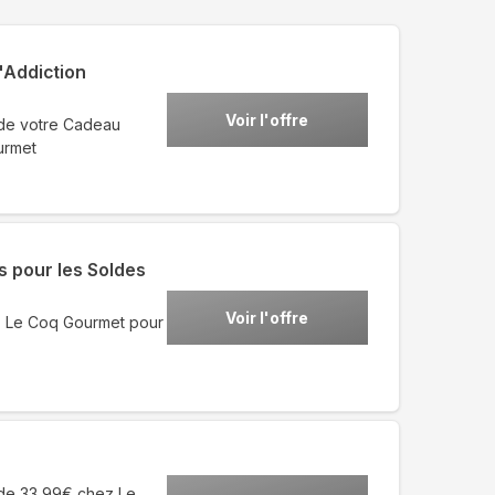
"Addiction
Voir l'offre
 de votre Cadeau
urmet
s pour les Soldes
Voir l'offre
z Le Coq Gourmet pour
 de 33,99€ chez Le