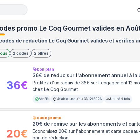
C
odes promo Le Coq Gourmet valides en Aoû
codes de réduction Le Coq Gourmet valides et vérifiés a
ous
2
codes
2
offres
bon plan
36€ de réduc sur l'abonnement annuel à la
36
€
Profitez d'un rabais de 36€ sur l'engagement 12 mo
chez Le Coq Gourmet
Vérifié
Valable jusqu'au
31/12/2026
Utilisé
4
fois
code promo
20€ de remise sur les abonnements et cart
20
€
Economisez 20€ sur l'abonnement et carte cadeaux
bon de réduction