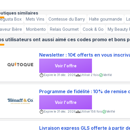
utiques similaires
egusta Box
Mets Vins
Comtesse du Barry
Halte gourmande
L
aveur Bière
Monbento
Relais Gourmet
Cook & Go
My Beauty 
s utilisateurs ont aussi aimé ces codes promo et bons p
Newsletter : 10€ offerts en vous inscriv
Voir l'offre
Expire le
31 déc. 2026
Utilisé
2
fois
Vérifié
Programme de fidélité : 10% de remise 
Voir l'offre
Expire le
31 déc. 2026
Utilisé
156
fois
Vérifié
Livraison express GLS offerte à partir