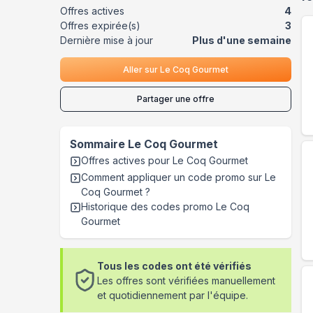
Offres actives
4
Offres expirée(s)
3
Dernière mise à jour
Plus d'une semaine
Aller sur
Le Coq Gourmet
Partager une offre
Sommaire
Le Coq Gourmet
Offres actives pour
Le Coq Gourmet
Comment appliquer un code promo sur Le
Coq Gourmet
?
Historique des codes promo
Le Coq
Gourmet
Tous les codes ont été vérifiés
Les offres sont vérifiées manuellement
et quotidiennement par l'équipe.