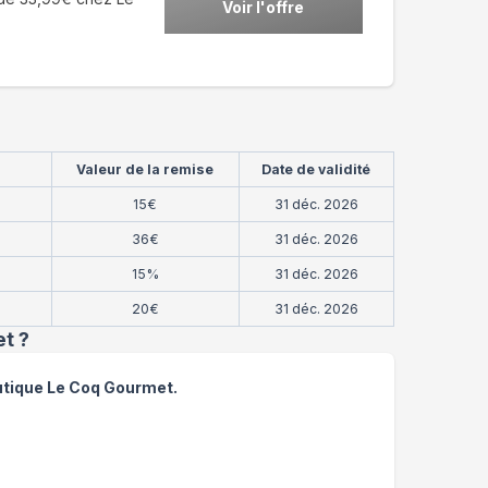
Voir l'offre
Valeur de la remise
Date de validité
15€
31 déc. 2026
36€
31 déc. 2026
15%
31 déc. 2026
20€
31 déc. 2026
et
?
outique Le Coq Gourmet.