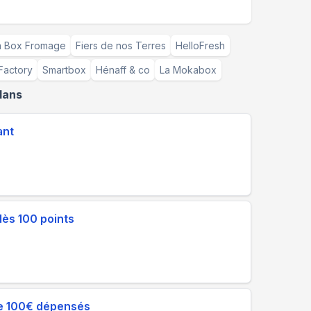
a Box Fromage
Fiers de nos Terres
HelloFresh
Factory
Smartbox
Hénaff & co
La Mokabox
lans
ant
dès 100 points
 de 100€ dépensés