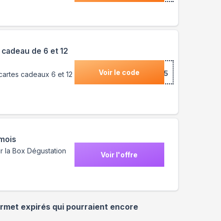
 cadeau de 6 et 12
Voir le code
***U15
cartes cadeaux 6 et 12
 mois
r la Box Dégustation
Voir l'offre
urmet
expirés qui pourraient encore