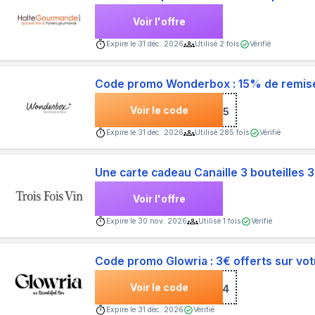
Voir l'offre
Expire le
31 déc. 2026
Utilisé
2
fois
Vérifié
Code promo Wonderbox : 15% de remis
Voir le code
***5
Expire le
31 déc. 2026
Utilisé
285
fois
Vérifié
Une carte cadeau Canaille 3 bouteilles 
Voir l'offre
Expire le
30 nov. 2026
Utilisé
1
fois
Vérifié
Code promo Glowria : 3€ offerts sur 
Voir le code
***END412824
Expire le
31 déc. 2026
Vérifié