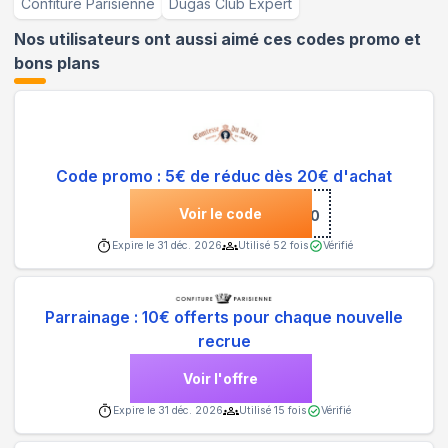
Confiture Parisienne
Dugas Club Expert
Nos utilisateurs ont aussi aimé ces codes promo et
bons plans
Code promo : 5€ de réduc dès 20€ d'achat
Voir le code
***D20
Expire le
31 déc. 2026
Utilisé
52
fois
Vérifié
Parrainage : 10€ offerts pour chaque nouvelle
recrue
Voir l'offre
Expire le
31 déc. 2026
Utilisé
15
fois
Vérifié