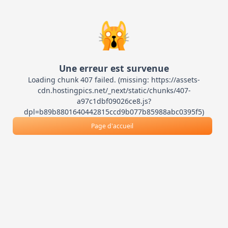
🙀
Une erreur est survenue
Loading chunk 407 failed. (missing: https://assets-
cdn.hostingpics.net/_next/static/chunks/407-
a97c1dbf09026ce8.js?
dpl=b89b8801640442815ccd9b077b85988abc0395f5)
Page d'accueil