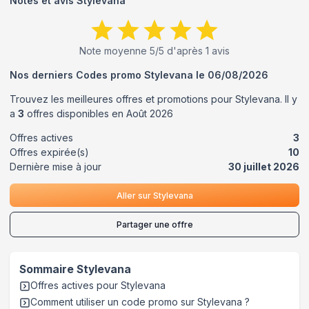
Notes et avis
Stylevana
Note moyenne
5
/5 d'après
1
avis
Nos derniers Codes promo
Stylevana
le
06/08/2026
Trouvez les meilleures offres et promotions pour
Stylevana
. Il y
a
3
offres disponibles en
Août
2026
Offres actives
3
Offres expirée(s)
10
Dernière mise à jour
30 juillet 2026
Aller sur
Stylevana
Partager une offre
Sommaire
Stylevana
Offres actives pour
Stylevana
Comment utiliser un code promo sur Stylevana
?