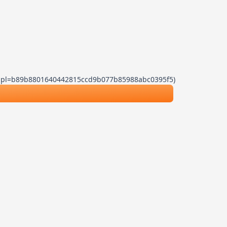
.js?dpl=b89b8801640442815ccd9b077b85988abc0395f5)