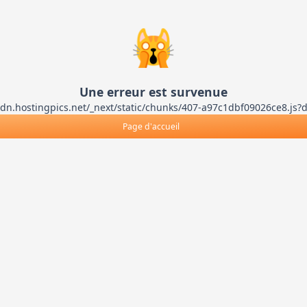
🙀
Une erreur est survenue
ts-cdn.hostingpics.net/_next/static/chunks/407-a97c1dbf09026ce8
Page d'accueil