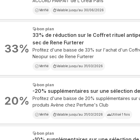
ACCORD PARFAIT de L'Oréal Paris
Vérifié
Valable jusqu'au
30/06/2026
bon plan
33% de réduction sur le Coffret rituel antip
sec de Rene Furterer
33
%
Profitez d'une baisse de 33% sur l'achat d'un Coffret 
Neopur sec de Rene Furterer
Vérifié
Valable jusqu'au
31/03/2026
bon plan
-20% supplémentaires sur une sélection de
20
%
Profitez d'une baisse de 20% supplémentaires sur 
produits Avène chez Perfume's Club
Vérifié
Valable jusqu'au
31/03/2026
Utilisé
1
fois
bon plan
-10% supplémentaires sur une sélection de