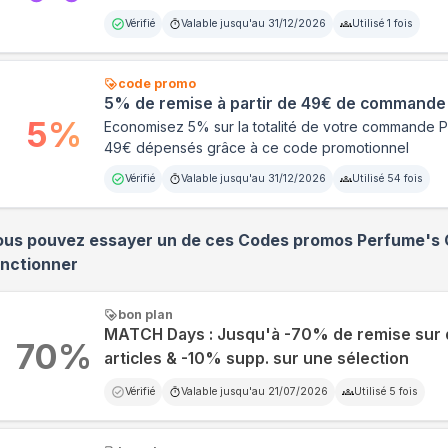
Vérifié
Valable jusqu'au
31/12/2026
Utilisé
1
fois
code promo
5% de remise à partir de 49€ de commande
5
%
Economisez 5% sur la totalité de votre commande 
49€ dépensés grâce à ce code promotionnel
Vérifié
Valable jusqu'au
31/12/2026
Utilisé
54
fois
ous pouvez essayer un de ces Codes promos
Perfume's 
onctionner
bon plan
MATCH Days : Jusqu'à -70% de remise sur
70
%
articles & -10% supp. sur une sélection
Vérifié
Valable jusqu'au
21/07/2026
Utilisé
5
fois