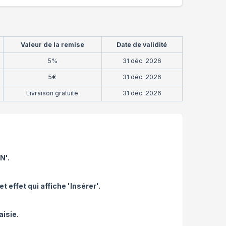
Valeur de la remise
Date de validité
5%
31 déc. 2026
5€
31 déc. 2026
Livraison gratuite
31 déc. 2026
?
N'.
 effet qui affiche 'Insérer'.
aisie.