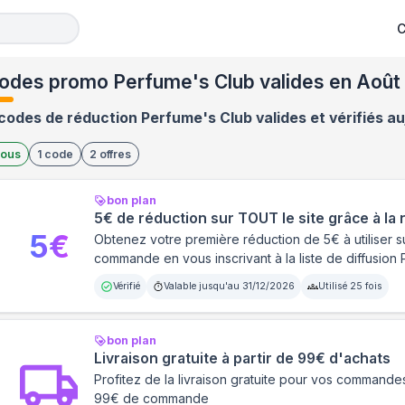
C
odes promo Perfume's Club valides en Août
codes de réduction Perfume's Club valides et vérifiés au
ous
1
code
2
offres
bon plan
5€ de réduction sur TOUT le site grâce à la
5
€
Obtenez votre première réduction de 5€ à utiliser s
commande en vous inscrivant à la liste de diffusion
Vérifié
Valable jusqu'au
31/12/2026
Utilisé
25
fois
bon plan
Livraison gratuite à partir de 99€ d'achats
Profitez de la livraison gratuite pour vos command
99€ de commande