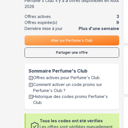
Perfume's Club
. Il y a
3
offres disponibles en
Août
2026
Offres actives
3
Offres expirée(s)
9
Dernière mise à jour
Plus d'une semaine
Aller sur
Perfume's Club
Partager une offre
Sommaire
Perfume's Club
Offres actives pour
Perfume's Club
Comment activer un code promo sur
Perfume's Club
?
Historique des codes promo
Perfume's
Club
Tous les codes ont été vérifiés
Les offres sont vérifiées manuellement