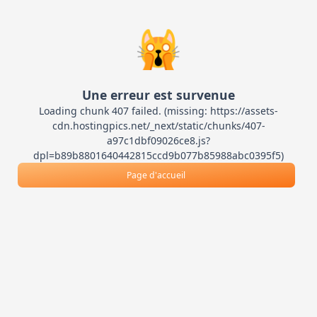
🙀
Une erreur est survenue
Loading chunk 407 failed. (missing: https://assets-
cdn.hostingpics.net/_next/static/chunks/407-
a97c1dbf09026ce8.js?
dpl=b89b8801640442815ccd9b077b85988abc0395f5)
Page d'accueil