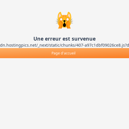
🙀
Une erreur est survenue
ts-cdn.hostingpics.net/_next/static/chunks/407-a97c1dbf09026ce8
Page d'accueil