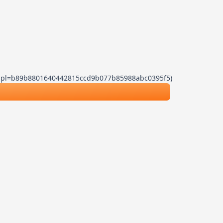
.js?dpl=b89b8801640442815ccd9b077b85988abc0395f5)