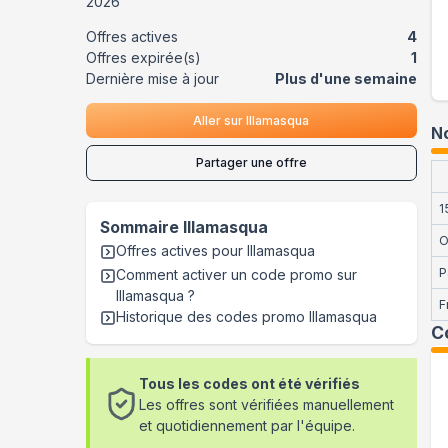
2026
Offres actives
4
Offres expirée(s)
1
Dernière mise à jour
Plus d'une semaine
Aller sur
Illamasqua
No
Partager une offre
1
Sommaire
Illamasqua
O
Offres actives pour
Illamasqua
P
Comment activer un code promo sur
Illamasqua
?
F
Historique des codes promo
Illamasqua
C
Tous les codes ont été vérifiés
Les offres sont vérifiées manuellement
et quotidiennement par l'équipe.