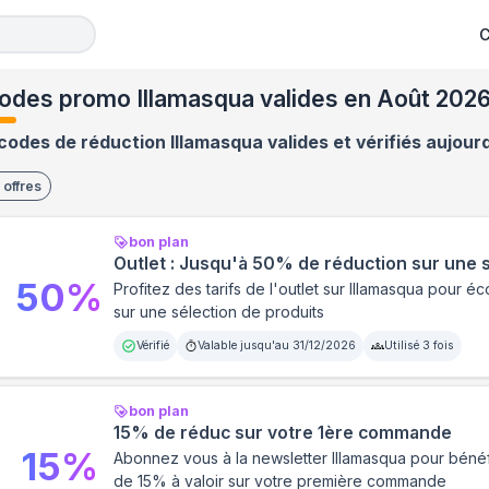
C
odes promo Illamasqua valides en Août 202
codes de réduction Illamasqua valides et vérifiés aujour
offres
bon plan
Outlet : Jusqu'à 50% de réduction sur une 
50
%
Profitez des tarifs de l'outlet sur Illamasqua pour 
sur une sélection de produits
Vérifié
Valable jusqu'au
31/12/2026
Utilisé
3
fois
bon plan
15% de réduc sur votre 1ère commande
15
%
Abonnez vous à la newsletter Illamasqua pour bénéf
de 15% à valoir sur votre première commande