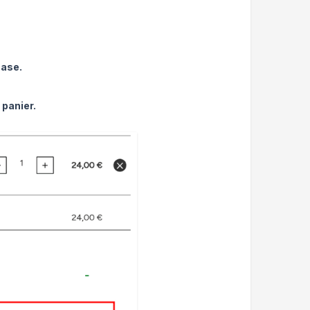
case.
 panier.