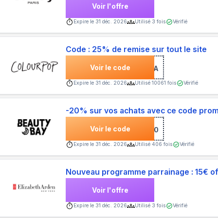
Voir l'offre
Expire le
31 déc. 2026
Utilisé
3
fois
Vérifié
Code : 25% de remise sur tout le site
Voir le code
***ISSA
Expire le
31 déc. 2026
Utilisé
10061
fois
Vérifié
-20% sur vos achats avec ce code prom
Voir le code
***20
Expire le
31 déc. 2026
Utilisé
406
fois
Vérifié
Nouveau programme parrainage : 15€ of
Voir l'offre
Expire le
31 déc. 2026
Utilisé
3
fois
Vérifié