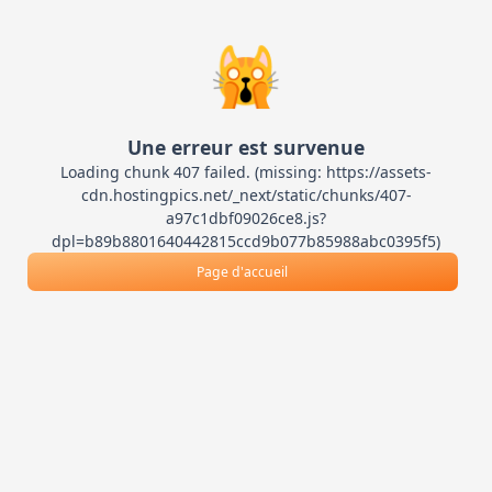
🙀
Une erreur est survenue
Loading chunk 407 failed. (missing: https://assets-
cdn.hostingpics.net/_next/static/chunks/407-
a97c1dbf09026ce8.js?
dpl=b89b8801640442815ccd9b077b85988abc0395f5)
Page d'accueil