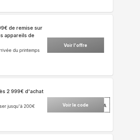
99€ de remise sur
s appareils de
Voir l'offre
rrivée du printemps
ès 2 999€ d'achat
Voir le code
***RA
ser jusqu'à 200€