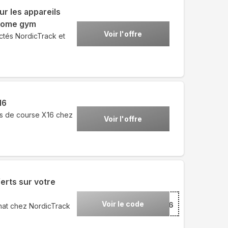
ur les appareils
 home gym
Voir l'offre
ctés NordicTrack et
16
is de course X16 chez
Voir l'offre
erts sur votre
Voir le code
***ECTIF26
hat chez NordicTrack