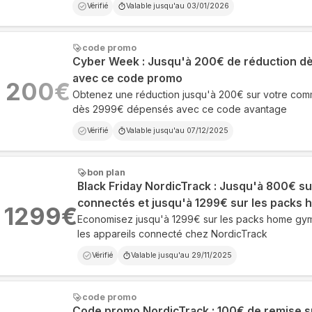
Vérifié
Valable jusqu'au
03/01/2026
code promo
Cyber Week : Jusqu'à 200€ de réduction d
avec ce code promo
200
€
Obtenez une réduction jusqu'à 200€ sur votre co
dès 2999€ dépensés avec ce code avantage
Vérifié
Valable jusqu'au
07/12/2025
bon plan
Black Friday NordicTrack : Jusqu'à 800€ su
connectés et jusqu'à 1299€ sur les packs
1299
€
Economisez jusqu'à 1299€ sur les packs home gym
les appareils connecté chez NordicTrack
Vérifié
Valable jusqu'au
29/11/2025
code promo
Code promo NordicTrack : 100€ de remise 