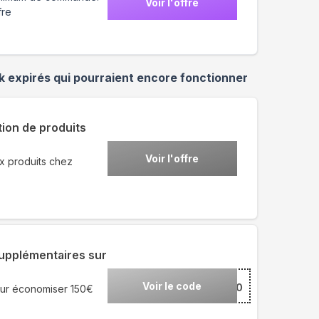
Voir l'offre
fre
k
expirés qui pourraient encore fonctionner
ion de produits
Voir l'offre
x produits chez
upplémentaires sur
Voir le code
***RA150
our économiser 150€