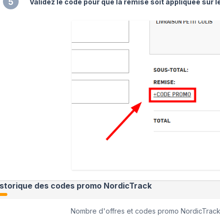
5
Validez le code pour que la remise soit appliquée sur l
istorique des codes promo
NordicTrack
Nombre d'offres et codes promo
NordicTrac