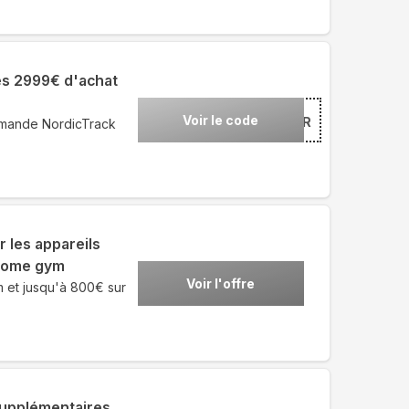
ès 2999€ d'achat
Voir le code
***ER
mmande NordicTrack
r les appareils
 home gym
Voir l'offre
 et jusqu'à 800€ sur
supplémentaires