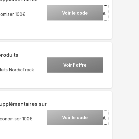
Voir le code
***RA
nomiser 100€
produits
Voir l'offre
uits NordicTrack
upplémentaires sur
Voir le code
***RA
économiser 100€