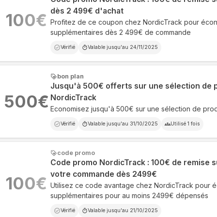
dès 2 499€ d'achat
100
€
Profitez de ce coupon chez NordicTrack pour éco
supplémentaires dès 2 499€ de commande
Vérifié
Valable jusqu'au
24/11/2025
bon plan
Jusqu'à 500€ offerts sur une sélection de 
500
€
NordicTrack
Economisez jusqu'à 500€ sur une sélection de prod
Vérifié
Valable jusqu'au
31/10/2025
Utilisé
1
fois
code promo
Code promo NordicTrack : 100€ de remise s
votre commande dès 2499€
100
€
Utilisez ce code avantage chez NordicTrack pour 
supplémentaires pour au moins 2499€ dépensés
Vérifié
Valable jusqu'au
21/10/2025