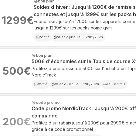
bon plan
Soldes d'hiver : Jusqu'à 1200€ de remise s
connectés et jusqu'à 1299€ sur les packs
1299
€
Economisez jusqu'à 1200€ sur les appareils conne
jusqu'à 1299€ sur les packs home gym
Vérifié
Valable jusqu'au
02/02/2026
bon plan
500€ d'économies sur le Tapis de course X
500
€
Profitez d'une baisse de 500€ sur l'achat d'un Tap
NordicTrack
Vérifié
Valable jusqu'au
31/01/2026
Utilisé
1
fois
code promo
Code promo NordicTrack : Jusqu'à 200€ off
commande
200
€
Profitez d'un rabais jusqu'à 200€ pour 2999€ d'ac
grâce à ce code promotionnel