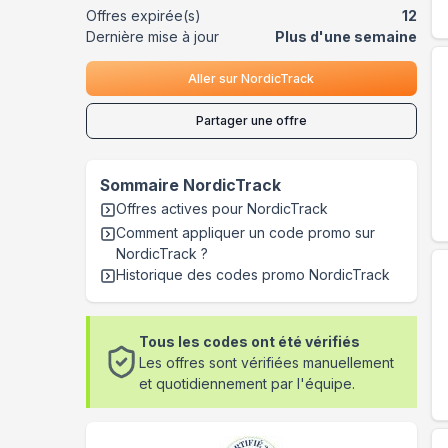
Offres expirée(s)
12
Dernière mise à jour
Plus d'une semaine
Aller sur
NordicTrack
Partager une offre
Sommaire
NordicTrack
Offres actives pour
NordicTrack
Comment appliquer un code promo sur
NordicTrack
?
Historique des codes promo
NordicTrack
Tous les codes ont été vérifiés
Les offres sont vérifiées manuellement
et quotidiennement par l'équipe.