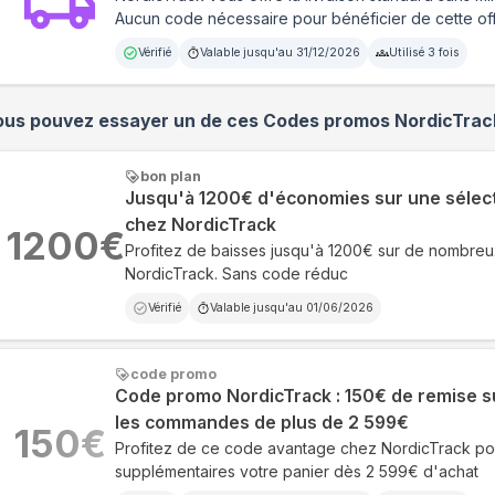
Aucun code nécessaire pour bénéficier de cette of
Vérifié
Valable jusqu'au
31/12/2026
Utilisé
3
fois
ous pouvez essayer un de ces Codes promos
NordicTrac
bon plan
Jusqu'à 1200€ d'économies sur une sélect
chez NordicTrack
1200
€
Profitez de baisses jusqu'à 1200€ sur de nombreu
NordicTrack. Sans code réduc
Vérifié
Valable jusqu'au
01/06/2026
code promo
Code promo NordicTrack : 150€ de remise s
les commandes de plus de 2 599€
150
€
Profitez de ce code avantage chez NordicTrack p
supplémentaires votre panier dès 2 599€ d'achat