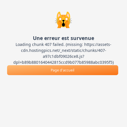
🙀
Une erreur est survenue
Loading chunk 407 failed. (missing: https://assets-
cdn.hostingpics.net/_next/static/chunks/407-
a97c1dbf09026ce8.js?
dpl=b89b8801640442815ccd9b077b85988abc0395f5)
Page d'accueil