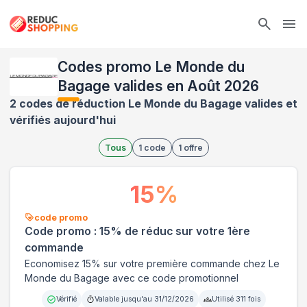
Ope
Codes promo Le Monde du
Bagage valides en Août 2026
2 codes de réduction Le Monde du Bagage valides et
vérifiés aujourd'hui
Tous
1
code
1
offre
15
%
code promo
Code promo : 15% de réduc sur votre 1ère
commande
Economisez 15% sur votre première commande chez Le
Monde du Bagage avec ce code promotionnel
Vérifié
Valable jusqu'au
31/12/2026
Utilisé
311
fois