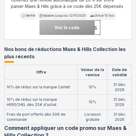
panier Maes & Hills grâce à ce code dès 25€ dépensés
Vérifié
Valable jusqu'au
12/11/2025
Utilisé
15
fois
Voir le code
***5
Nos bons de réductions Maes & Hills Collection les
plus récents
Valeur de la
Date de
Offre
remise
validité
31 déc.
10% de réduc sur la marque Carlett
10%
2026
10% de réduc sur la marque
31 déc.
10%
HERSCHEL dès 25€ d'achat
2026
Frais de port offerts dès 50€ de
Livraison
31 déc.
commande
gratuite
2026
Comment appliquer un code promo sur Maes &
Hills Collection
?