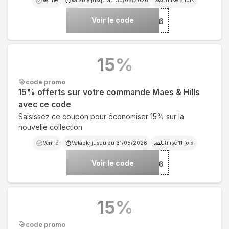
Vérifié
Valable jusqu'au
30/06/2026
Utilisé
5
fois
Voir le code
***FR26
15
%
code promo
15% offerts sur votre commande Maes & Hills
avec ce code
Saisissez ce coupon pour économiser 15% sur la
nouvelle collection
Vérifié
Valable jusqu'au
31/05/2026
Utilisé
11
fois
Voir le code
***FR26
15
%
code promo