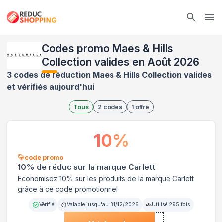
Ope
Codes promo Maes & Hills
Collection valides en Août 2026
3 codes de réduction Maes & Hills Collection valides
et vérifiés aujourd'hui
Tous
2
codes
1
offre
10
%
code promo
10% de réduc sur la marque Carlett
Economisez 10% sur les produits de la marque Carlett
grâce à ce code promotionnel
Vérifié
Valable jusqu'au
31/12/2026
Utilisé
295
fois