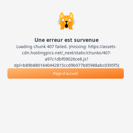
🙀
Une erreur est survenue
Loading chunk 407 failed. (missing: https://assets-
cdn.hostingpics.net/_next/static/chunks/407-
a97c1dbf09026ce8.js?
dpl=b89b8801640442815ccd9b077b85988abc0395f5)
Page d'accueil