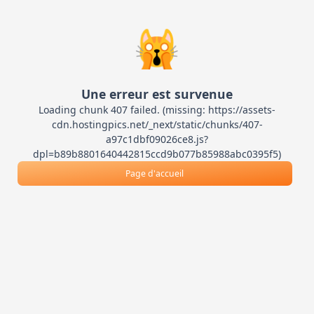
🙀
Une erreur est survenue
Loading chunk 407 failed. (missing: https://assets-
cdn.hostingpics.net/_next/static/chunks/407-
a97c1dbf09026ce8.js?
dpl=b89b8801640442815ccd9b077b85988abc0395f5)
Page d'accueil