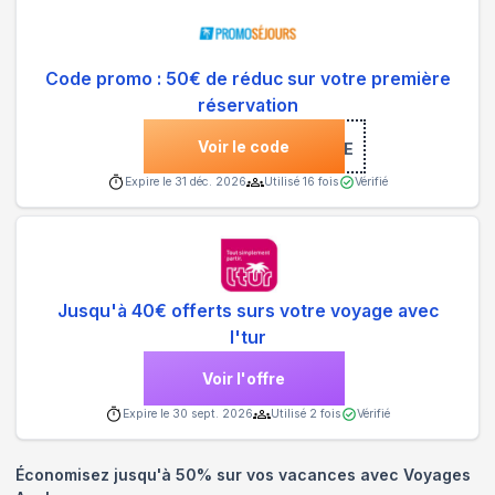
Code promo : 50€ de réduc sur votre première
réservation
Voir le code
***NVENUE
Expire le
31 déc. 2026
Utilisé
16
fois
Vérifié
Jusqu'à 40€ offerts surs votre voyage avec
l'tur
Voir l'offre
Expire le
30 sept. 2026
Utilisé
2
fois
Vérifié
Économisez jusqu'à 50% sur vos vacances avec Voyages