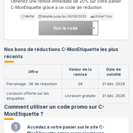
Obtenez une remise immédiate de 20% sur votre panier
C-MonEtiquette grâce à ce code de réduction
Vérifié
Valable jusqu'au
04/08/2025
Utilisé
1
fois
Voir le code
***
Nos bons de réductions C-MonEtiquette les plus
récents
Valeur de la
Date de
Offre
remise
validité
Parrainage : 3€ de réduction
3€
31 déc. 2026
Livraison offerte sur les
Livraison gratuite
31 déc. 2026
etiquettes
Comment utiliser un code promo sur C-
MonEtiquette
?
1
Accédez à votre panier sur le site C-