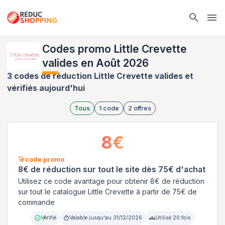
Ope
Codes promo Little Crevette
valides en Août 2026
3 codes de réduction Little Crevette valides et
vérifiés aujourd'hui
Tous
1
code
2
offres
8
€
code promo
8€ de réduction sur tout le site dès 75€ d'achat
Utilisez ce code avantage pour obtenir 8€ de réduction
sur tout le catalogue Little Crevette à partir de 75€ de
commande
Vérifié
Valable jusqu'au
31/12/2026
Utilisé
20
fois