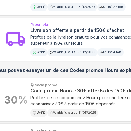
Vérifié
Valable jusqu'au
31/12/2026
Utilisé
22
fois
bon plan
Livraison offerte à partir de 150€ d'achat
Profitez de la livraison gratuite pour vos commande
supérieur à 150€ sur Houra
Vérifié
Valable jusqu'au
31/12/2026
Utilisé
4
fois
ous pouvez essayer un de ces Codes promos
Houra
expir
code promo
Code promo Houra : 30€ offerts dès 150€
30
%
Profitez de ce coupon chez Houra pour une 1ère 
économisez 30€ à partir de 150€ dépensés
Vérifié
Valable jusqu'au
31/05/2025
code promo