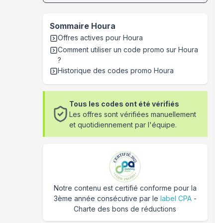
Sommaire
Houra
Offres actives pour
Houra
Comment utiliser un code promo sur Houra
?
Historique des codes promo
Houra
Tous les codes ont été vérifiés
Les offres sont vérifiées manuellement
et quotidiennement par l'équipe.
Notre contenu est certifié conforme pour la
3ème année consécutive par le
label CPA
-
Charte des bons de réductions