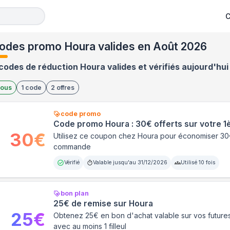
C
odes promo Houra valides en Août 2026
codes de réduction Houra valides et vérifiés aujourd'hui
ous
1
code
2
offres
code promo
Code promo Houra : 30€ offerts sur votre
30
€
Utilisez ce coupon chez Houra pour économiser 30
commande
Vérifié
Valable jusqu'au
31/12/2026
Utilisé
10
fois
bon plan
25€ de remise sur Houra
25
€
Obtenez 25€ en bon d'achat valable sur vos futu
avec au moins 1 filleul