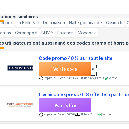
utiques similaires
ranprix
La Belle Vie
Delamaison
Halte gourmande
Casino.fr
C
orillas
Chronopost
BHV.fr
Fauchon
Monoprix
s utilisateurs ont aussi aimé ces codes promo et bons p
Code promo 40% sur tout le site
Voir le code
***NVENUE
Expire le
31 déc. 2026
Utilisé
4500
fois
Vérifié
Livraison express GLS offerte à partir
Voir l'offre
Expire le
31 déc. 2026
Utilisé
2
fois
Vérifié