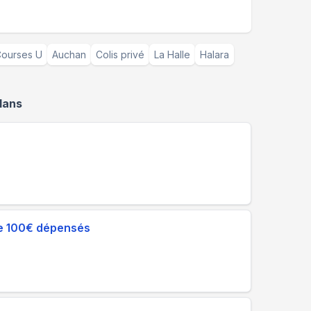
ourses U
Auchan
Colis privé
La Halle
Halara
lans
 de 100€ dépensés