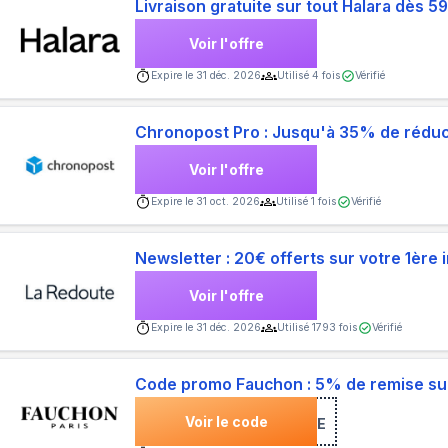
Livraison gratuite sur tout Halara dès 5
Voir l'offre
Expire le
31 déc. 2026
Utilisé
4
fois
Vérifié
Chronopost Pro : Jusqu'à 35% de réduc
Voir l'offre
Expire le
31 oct. 2026
Utilisé
1
fois
Vérifié
Newsletter : 20€ offerts sur votre 1ère i
Voir l'offre
Expire le
31 déc. 2026
Utilisé
1793
fois
Vérifié
Code promo Fauchon : 5% de remise s
Voir le code
***ISE-PASSIONNE