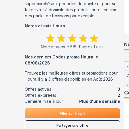
supermarché aux périodes de pointe et pour se
faire livrer à domicile des produits lourds comme
des packs de boissons par exemple.
Notes et avis
Houra
No
Note moyenne
5
/5 d'après
1
avis
Nos derniers Codes promo
Houra
le
08/08/2026
2
Trouvez les meilleures offres et promotions pour
C
Houra
. Il y a
3
offres disponibles en
Août
2026
L
Offres actives
3
C
Offres expirée(s)
2
Dernière mise à jour
Plus d'une semaine
Aller sur
Houra
Partager une offre