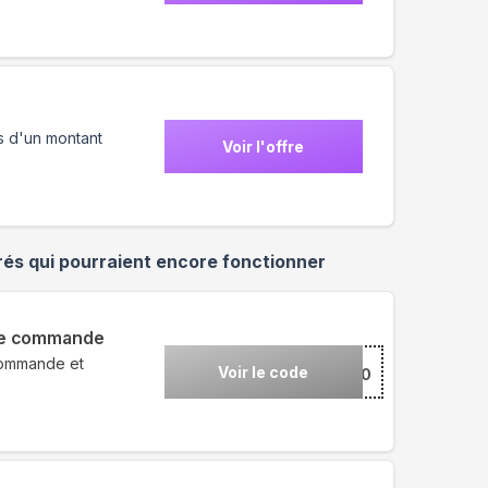
s d'un montant
Voir l'offre
és qui pourraient encore fonctionner
 de commande
commande et
Voir le code
***30