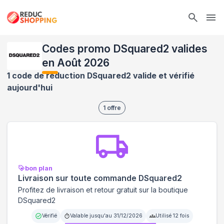
Ope
Codes promo DSquared2 valides
en Août 2026
1 code de réduction DSquared2 valide et vérifié
aujourd'hui
1
offre
bon plan
Livraison sur toute commande DSquared2
Profitez de livraison et retour gratuit sur la boutique
DSquared2
Vérifié
Valable jusqu'au
31/12/2026
Utilisé
12
fois