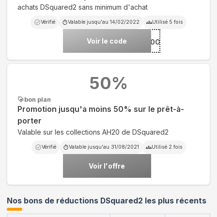
achats DSquared2 sans minimum d'achat
Vérifié
Valable jusqu'au
14/02/2022
Utilisé
5
fois
Voir le code
***ALENTINEDAY10OFF
50
%
bon plan
Promotion jusqu'a moins 50% sur le prêt-à-
porter
Valable sur les collections AH20 de DSquared2
Vérifié
Valable jusqu'au
31/08/2021
Utilisé
2
fois
Voir l'offre
Nos bons de réductions DSquared2 les plus récents