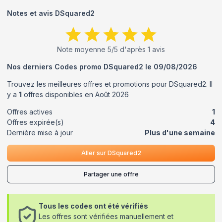
Notes et avis
DSquared2
Note moyenne
5
/5 d'après
1
avis
Nos derniers Codes promo
DSquared2
le
09/08/2026
Trouvez les meilleures offres et promotions pour
DSquared2
. Il
y a
1
offres disponibles en
Août
2026
Offres actives
1
Offres expirée(s)
4
Dernière mise à jour
Plus d'une semaine
Aller sur
DSquared2
Partager une offre
Tous les codes ont été vérifiés
Les offres sont vérifiées manuellement et