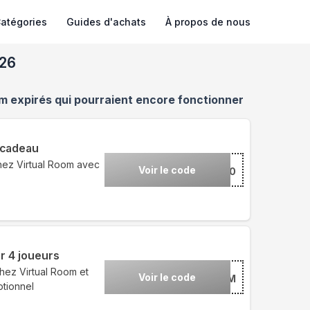
atégories
Guides d'achats
À propos de nous
026
om
expirés qui pourraient encore fonctionner
 cadeau
hez Virtual Room avec
Voir le code
***AL10
r 4 joueurs
hez Virtual Room et
Voir le code
***LTEAM
tionnel