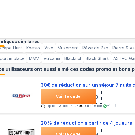
utiques similaires
scape Hunt
Koezio
Vive
Musement
Rêve de Pan
Pierre & V
port in place
MMV
Vulcania
Blacknut
Black Shark
ASTRO Ga
s utilisateurs ont aussi aimé ces codes promo et bons p
30€ de réduction sur un séjour 7 nuits 
Voir le code
***ELIA-30
Expire le
31 déc. 2026
Utilisé
6
fois
Vérifié
20% de réduction à partir de 4 joueurs
Voir le code
***LTEAM