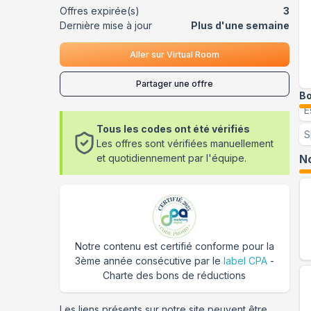
Offres expirée(s)
3
Dernière mise à jour
Plus d'une semaine
Aller sur
Virtual Room
Partager une offre
Bo
E
Tous les codes ont été vérifiés
S
Les offres sont vérifiées manuellement
et quotidiennement par l'équipe.
No
Notre contenu est certifié conforme pour la
3ème année consécutive par le
label CPA
-
Charte des bons de réductions
Les liens présents sur notre site peuvent être