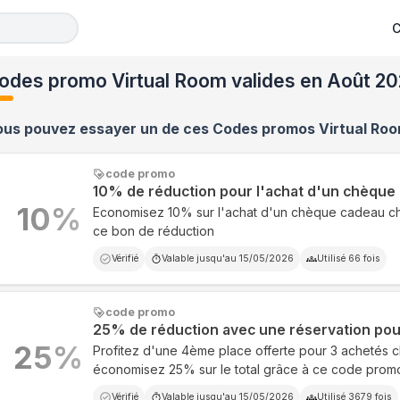
C
odes promo Virtual Room valides en Août 2
ous pouvez essayer un de ces Codes promos
Virtual Ro
code promo
10% de réduction pour l'achat d'un chèque
10
%
Economisez 10% sur l'achat d'un chèque cadeau c
ce bon de réduction
Vérifié
Valable jusqu'au
15/05/2026
Utilisé
66
fois
code promo
25% de réduction avec une réservation pou
25
%
Profitez d'une 4ème place offerte pour 3 achetés c
économisez 25% sur le total grâce à ce code promo
Vérifié
Valable jusqu'au
15/05/2026
Utilisé
3679
fois