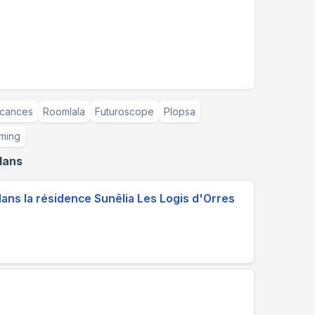
acances
Roomlala
Futuroscope
Plopsa
ming
lans
dans la résidence Sunêlia Les Logis d'Orres