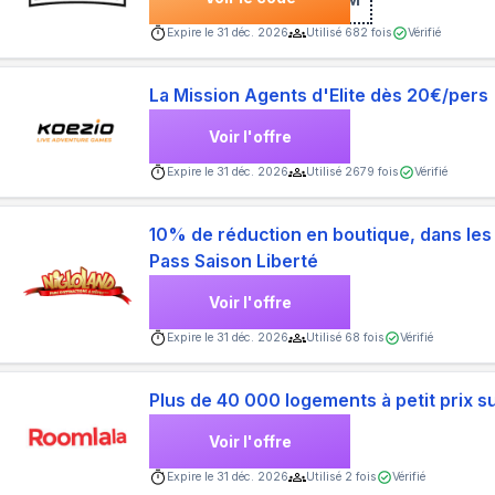
Expire le
31 déc. 2026
Utilisé
682
fois
Vérifié
La Mission Agents d'Elite dès 20€/pers
Voir l'offre
Expire le
31 déc. 2026
Utilisé
2679
fois
Vérifié
10% de réduction en boutique, dans les 
Pass Saison Liberté
Voir l'offre
Expire le
31 déc. 2026
Utilisé
68
fois
Vérifié
Plus de 40 000 logements à petit prix s
Voir l'offre
Expire le
31 déc. 2026
Utilisé
2
fois
Vérifié