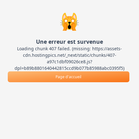
🙀
Une erreur est survenue
Loading chunk 407 failed. (missing: https://assets-
cdn.hostingpics.net/_next/static/chunks/407-
a97c1dbf09026ce8.js?
dpl=b89b8801640442815ccd9b077b85988abc0395f5)
Page d'accueil