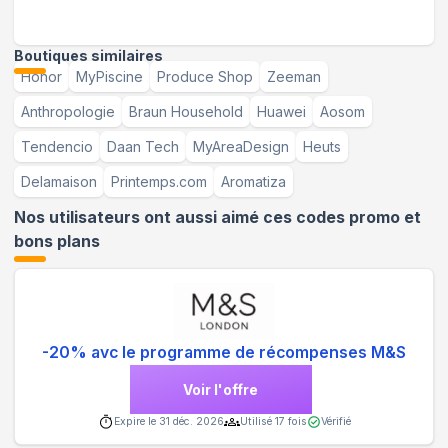
Boutiques similaires
Honor
MyPiscine
Produce Shop
Zeeman
Anthropologie
Braun Household
Huawei
Aosom
Tendencio
Daan Tech
MyAreaDesign
Heuts
Delamaison
Printemps.com
Aromatiza
Nos utilisateurs ont aussi aimé ces codes promo et
bons plans
-20% avc le programme de récompenses M&S
Voir l'offre
Expire le
31 déc. 2026
Utilisé
17
fois
Vérifié