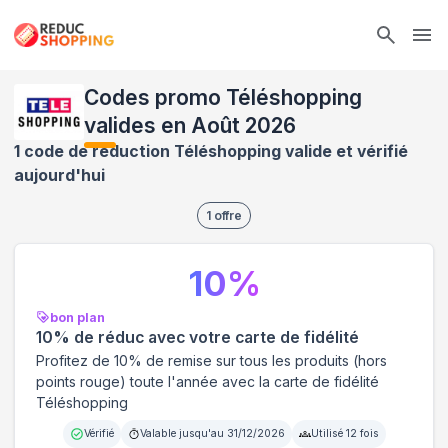
Ope
Codes promo Téléshopping
valides en Août 2026
1 code de réduction Téléshopping valide et vérifié
aujourd'hui
1
offre
10
%
bon plan
10% de réduc avec votre carte de fidélité
Profitez de 10% de remise sur tous les produits (hors
points rouge) toute l'année avec la carte de fidélité
Téléshopping
Vérifié
Valable jusqu'au
31/12/2026
Utilisé
12
fois