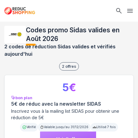
Ope
Codes promo Sidas valides en
Août 2026
2 codes de réduction Sidas valides et vérifiés
aujourd'hui
2
offres
5
€
bon plan
5€ de réduc avec la newsletter SIDAS
Inscrivez vous à la mailing list SIDAS pour obtenir une
réduction de 5€
Vérifié
Valable jusqu'au
31/12/2026
Utilisé
7
fois