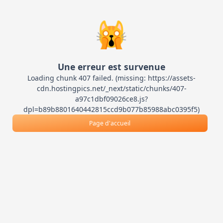
🙀
Une erreur est survenue
Loading chunk 407 failed. (missing: https://assets-
cdn.hostingpics.net/_next/static/chunks/407-
a97c1dbf09026ce8.js?
dpl=b89b8801640442815ccd9b077b85988abc0395f5)
Page d'accueil