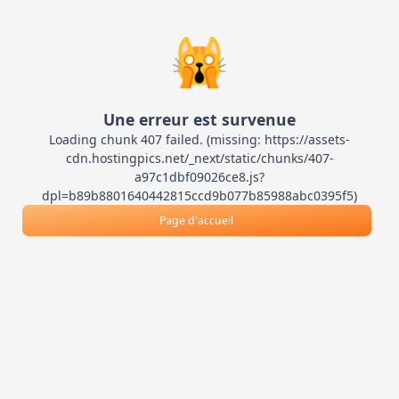
🙀
Une erreur est survenue
Loading chunk 407 failed. (missing: https://assets-
cdn.hostingpics.net/_next/static/chunks/407-
a97c1dbf09026ce8.js?
dpl=b89b8801640442815ccd9b077b85988abc0395f5)
Page d'accueil