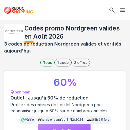
Ope
Codes promo Nordgreen valides
en Août 2026
3 codes de réduction Nordgreen valides et vérifiés
aujourd'hui
Tous
1
code
2
offres
60
%
bon plan
Outlet : Jusqu'à 60% de réduction
Profitez des remises de l'outlet Nordgreen pour
économiser jusqu'à 60% sur de nombreux articles
Vérifié
Valable jusqu'au
31/12/2026
Utilisé
5
fois