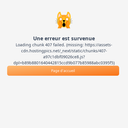
🙀
Une erreur est survenue
Loading chunk 407 failed. (missing: https://assets-
cdn.hostingpics.net/_next/static/chunks/407-
a97c1dbf09026ce8.js?
dpl=b89b8801640442815ccd9b077b85988abc0395f5)
Page d'accueil