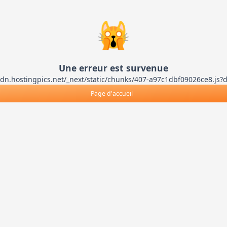
🙀
Une erreur est survenue
ts-cdn.hostingpics.net/_next/static/chunks/407-a97c1dbf09026ce8
Page d'accueil