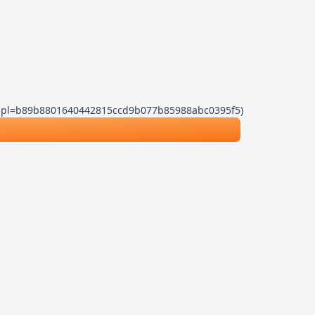
.js?dpl=b89b8801640442815ccd9b077b85988abc0395f5)