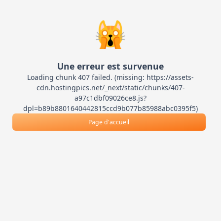
🙀
Une erreur est survenue
Loading chunk 407 failed. (missing: https://assets-
cdn.hostingpics.net/_next/static/chunks/407-
a97c1dbf09026ce8.js?
dpl=b89b8801640442815ccd9b077b85988abc0395f5)
Page d'accueil