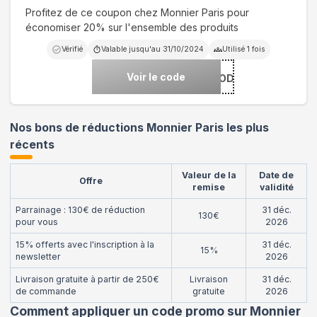
Profitez de ce coupon chez Monnier Paris pour
économiser 20% sur l'ensemble des produits
Vérifié
Valable jusqu'au
31/10/2024
Utilisé
1
fois
Voir le code
***NIERMIKIALAMODE
Nos bons de réductions Monnier Paris les plus
récents
Valeur de la
Date de
Offre
remise
validité
Parrainage : 130€ de réduction
31 déc.
130€
pour vous
2026
15% offerts avec l'inscription à la
31 déc.
15%
newsletter
2026
Livraison gratuite à partir de 250€
Livraison
31 déc.
de commande
gratuite
2026
Comment appliquer un code promo sur Monnier