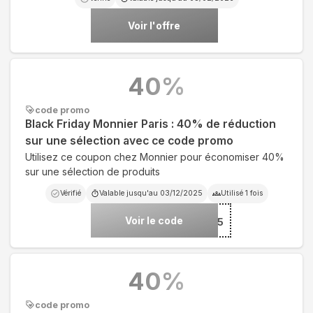
Voir l'offre
40
%
code promo
Black Friday Monnier Paris : 40% de réduction
sur une sélection avec ce code promo
Utilisez ce coupon chez Monnier pour économiser 40%
sur une sélection de produits
Vérifié
Valable jusqu'au
03/12/2025
Utilisé
1
fois
Voir le code
***BLACKFRIDAY25
40
%
code promo