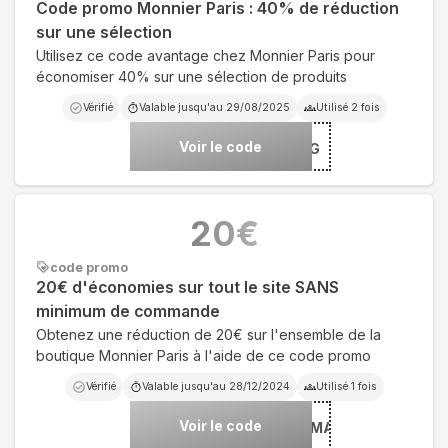
Code promo Monnier Paris : 40% de réduction
sur une sélection
Utilisez ce code avantage chez Monnier Paris pour
économiser 40% sur une sélection de produits
Vérifié
Valable jusqu'au
29/08/2025
Utilisé
2
fois
Voir le code
***LOSPRING
20
€
code promo
20€ d'économies sur tout le site SANS
minimum de commande
Obtenez une réduction de 20€ sur l'ensemble de la
boutique Monnier Paris à l'aide de ce code promo
Vérifié
Valable jusqu'au
28/12/2024
Utilisé
1
fois
Voir le code
***NIERMORENASMARIE