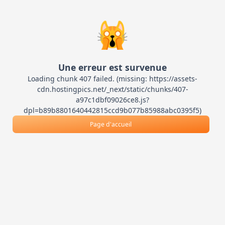
🙀
Une erreur est survenue
Loading chunk 407 failed. (missing: https://assets-
cdn.hostingpics.net/_next/static/chunks/407-
a97c1dbf09026ce8.js?
dpl=b89b8801640442815ccd9b077b85988abc0395f5)
Page d'accueil