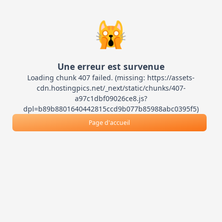
🙀
Une erreur est survenue
Loading chunk 407 failed. (missing: https://assets-
cdn.hostingpics.net/_next/static/chunks/407-
a97c1dbf09026ce8.js?
dpl=b89b8801640442815ccd9b077b85988abc0395f5)
Page d'accueil