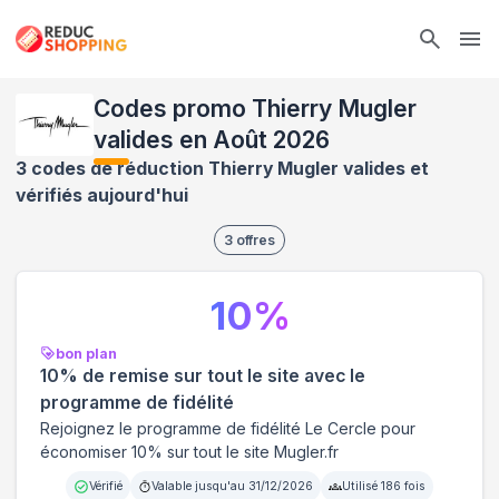
Ope
Codes promo Thierry Mugler
valides en Août 2026
3 codes de réduction Thierry Mugler valides et
vérifiés aujourd'hui
3
offres
10
%
bon plan
10% de remise sur tout le site avec le
programme de fidélité
Rejoignez le programme de fidélité Le Cercle pour
économiser 10% sur tout le site Mugler.fr
Vérifié
Valable jusqu'au
31/12/2026
Utilisé
186
fois