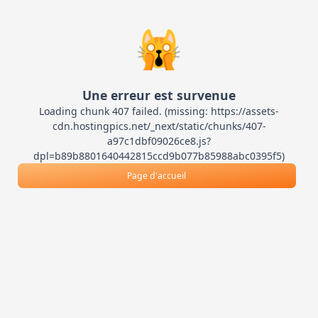
🙀
Une erreur est survenue
Loading chunk 407 failed. (missing: https://assets-
cdn.hostingpics.net/_next/static/chunks/407-
a97c1dbf09026ce8.js?
dpl=b89b8801640442815ccd9b077b85988abc0395f5)
Page d'accueil