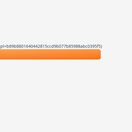
.js?dpl=b89b8801640442815ccd9b077b85988abc0395f5)