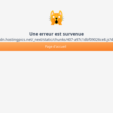
🙀
Une erreur est survenue
ts-cdn.hostingpics.net/_next/static/chunks/407-a97c1dbf09026ce8
Page d'accueil