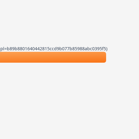
.js?dpl=b89b8801640442815ccd9b077b85988abc0395f5)