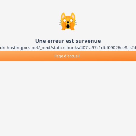
🙀
Une erreur est survenue
ts-cdn.hostingpics.net/_next/static/chunks/407-a97c1dbf09026ce8
Page d'accueil