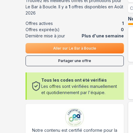
Trouvez les meilleures offres et promotions pour
Le Bar à Boucle
. Il y a
1
offres disponibles en
Août
C
2026
No
Offres actives
1
Offres expirée(s)
0
Dernière mise à jour
Plus d'une semaine
Aller sur
Le Bar à Boucle
Partager une offre
Tous les codes ont été vérifiés
Les offres sont vérifiées manuellement
et quotidiennement par l'équipe.
Notre contenu est certifié conforme pour la