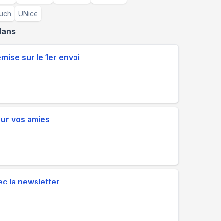
uch
UNice
lans
ise sur le 1er envoi
our vos amies
c la newsletter