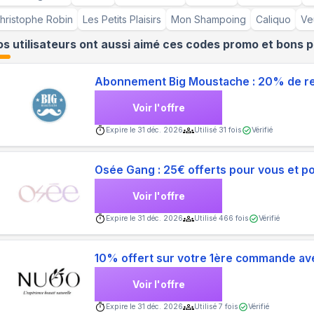
hristophe Robin
Les Petits Plaisirs
Mon Shampoing
Caliquo
Ve
s utilisateurs ont aussi aimé ces codes promo et bons p
Abonnement Big Moustache : 20% de rem
Voir l'offre
Expire le
31 déc. 2026
Utilisé
31
fois
Vérifié
Osée Gang : 25€ offerts pour vous et p
Voir l'offre
Expire le
31 déc. 2026
Utilisé
466
fois
Vérifié
10% offert sur votre 1ère commande ave
Voir l'offre
Expire le
31 déc. 2026
Utilisé
7
fois
Vérifié