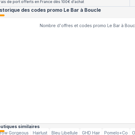
rais de port offerts en France dès 100€ d'achat
istorique des codes promo
Le Bar à Boucle
Nombre d'offres et codes promo
Le Bar à Bouc
utiques similaires
row Gorgeous
Hairlust
Bleu Libellule
GHD Hair
Pomelo+Co
O