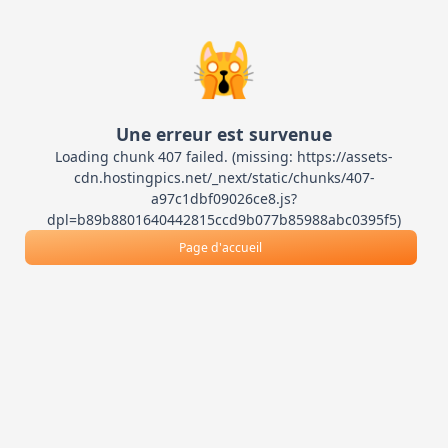
🙀
Une erreur est survenue
Loading chunk 407 failed. (missing: https://assets-
cdn.hostingpics.net/_next/static/chunks/407-
a97c1dbf09026ce8.js?
dpl=b89b8801640442815ccd9b077b85988abc0395f5)
Page d'accueil