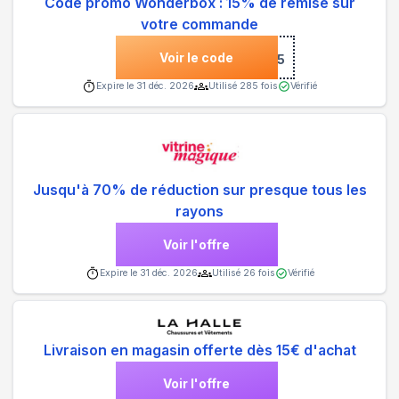
Code promo Wonderbox : 15% de remise sur
votre commande
Voir le code
***5
Expire le
31 déc. 2026
Utilisé
285
fois
Vérifié
Jusqu'à 70% de réduction sur presque tous les
rayons
Voir l'offre
Expire le
31 déc. 2026
Utilisé
26
fois
Vérifié
Livraison en magasin offerte dès 15€ d'achat
Voir l'offre