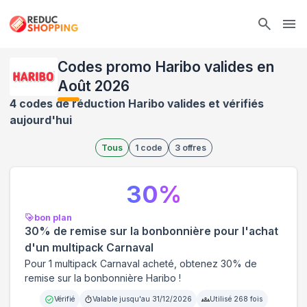
Ope
Codes promo Haribo valides en
Août 2026
4 codes de réduction Haribo valides et vérifiés
aujourd'hui
Tous
1
code
3
offres
30
%
bon plan
30% de remise sur la bonbonnière pour l'achat
d'un multipack Carnaval
Pour 1 multipack Carnaval acheté, obtenez 30% de
remise sur la bonbonnière Haribo !
Vérifié
Valable jusqu'au
31/12/2026
Utilisé
268
fois