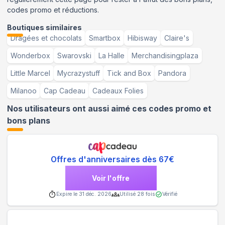
codes promo et réductions.
Boutiques similaires
Dragées et chocolats
Smartbox
Hibisway
Claire's
Wonderbox
Swarovski
La Halle
Merchandisingplaza
Little Marcel
Mycrazystuff
Tick and Box
Pandora
Milanoo
Cap Cadeau
Cadeaux Folies
Nos utilisateurs ont aussi aimé ces codes promo et
bons plans
Offres d'anniversaires dès 67€
Voir l'offre
Expire le
31 déc. 2026
Utilisé
28
fois
Vérifié