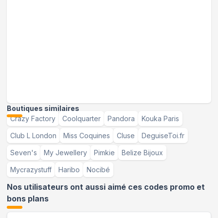
Boutiques similaires
Crazy Factory
Coolquarter
Pandora
Kouka Paris
Club L London
Miss Coquines
Cluse
DeguiseToi.fr
Seven's
My Jewellery
Pimkie
Belize Bijoux
Mycrazystuff
Haribo
Nocibé
Nos utilisateurs ont aussi aimé ces codes promo et
bons plans