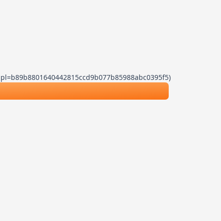
.js?dpl=b89b8801640442815ccd9b077b85988abc0395f5)