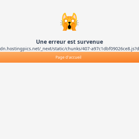
🙀
Une erreur est survenue
ts-cdn.hostingpics.net/_next/static/chunks/407-a97c1dbf09026ce8
Page d'accueil