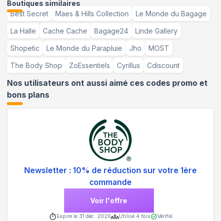
Boutiques similaires
Best Secret
Maes & Hills Collection
Le Monde du Bagage
La Halle
Cache Cache
Bagage24
Linde Gallery
Shopetic
Le Monde du Parapluie
Jho
MOST
The Body Shop
ZoEssentiels
Cyrillus
Cdiscount
Nos utilisateurs ont aussi aimé ces codes promo et
bons plans
Newsletter : 10% de réduction sur votre 1ère
commande
Voir l'offre
Expire le
31 déc. 2026
Utilisé
4
fois
Vérifié