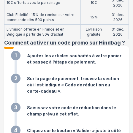
31 déc.
10€ offerts avec le parrainage
10€
2026
Club Fidélité : 15% de remise sur votre
31 déc.
15%
commande dès 500 points
2026
Livraison offerte en France et en
Livraison
31 déc.
Belgique à partir de 50€ d'achat
gratuite
2026
Comment activer un code promo sur Hindbag
?
1
Ajoutez les articles souhaités à votre panier
et passez à l’étape du paiement.
2
Sur la page de paiement, trouvez la section
où il est indiqué « Code de réduction ou
carte-cadeau ».
3
Saisissez votre code de réduction dans le
champ prévu à cet effet.
4
Cliquez sur le bouton « Valider » juste à côté