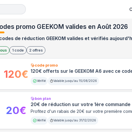
C
odes promo GEEKOM valides en Août 2026
codes de réduction GEEKOM valides et vérifiés aujourd'h
ous
1
code
2
offres
code promo
120
€
120€ offerts sur le GEEKOM A6 avec ce co
Vérifié
Valable jusqu'au
15/08/2026
bon plan
20€ de réduction sur votre 1ère command
20
€
Profitez d'un rabais de 20€ sur votre première 
Vérifié
Valable jusqu'au
31/12/2026