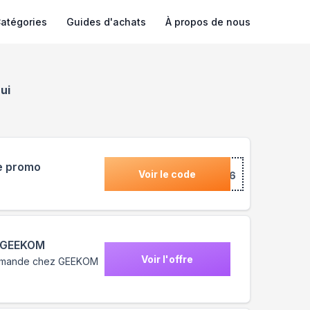
atégories
Guides d'achats
À propos de nous
ui
de promo
Voir le code
***6
e GEEKOM
Voir l'offre
commande chez GEEKOM