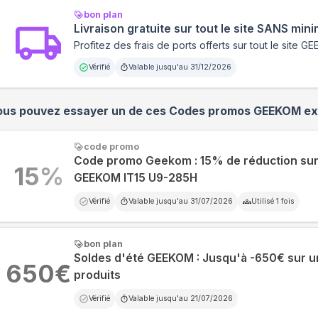
bon plan
Livraison gratuite sur tout le site SANS mi
Profitez des frais de ports offerts sur tout le site 
Vérifié
Valable jusqu'au
31/12/2026
ous pouvez essayer un de ces Codes promos
GEEKOM
ex
code promo
Code promo Geekom : 15% de réduction sur 
15
%
GEEKOM IT15 U9-285H
Vérifié
Valable jusqu'au
31/07/2026
Utilisé
1
fois
bon plan
Soldes d'été GEEKOM : Jusqu'à -650€ sur u
650
€
produits
Vérifié
Valable jusqu'au
21/07/2026