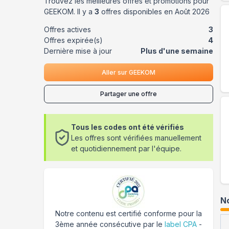
Trouvez les meilleures offres et promotions pour
GEEKOM
. Il y a
3
offres disponibles en
Août
2026
Offres actives
3
Offres expirée(s)
4
Dernière mise à jour
Plus d'une semaine
Aller sur
GEEKOM
Partager une offre
Tous les codes ont été vérifiés
Les offres sont vérifiées manuellement
et quotidiennement par l'équipe.
No
Notre contenu est certifié conforme pour la
3ème année consécutive par le
label CPA
-