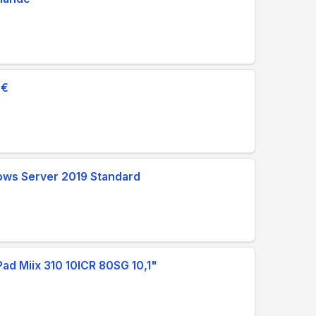
9€
dows Server 2019 Standard
Pad Miix 310 10ICR 80SG 10,1"