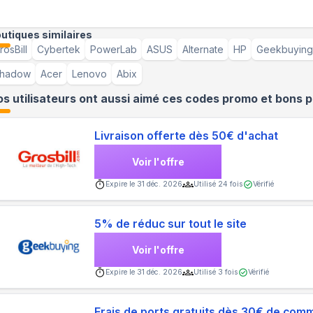
utiques similaires
rosBill
Cybertek
PowerLab
ASUS
Alternate
HP
Geekbuying
hadow
Acer
Lenovo
Abix
s utilisateurs ont aussi aimé ces codes promo et bons p
Livraison offerte dès 50€ d'achat
Voir l'offre
Expire le
31 déc. 2026
Utilisé
24
fois
Vérifié
5% de réduc sur tout le site
Voir l'offre
Expire le
31 déc. 2026
Utilisé
3
fois
Vérifié
Frais de ports gratuits dès 30€ de co