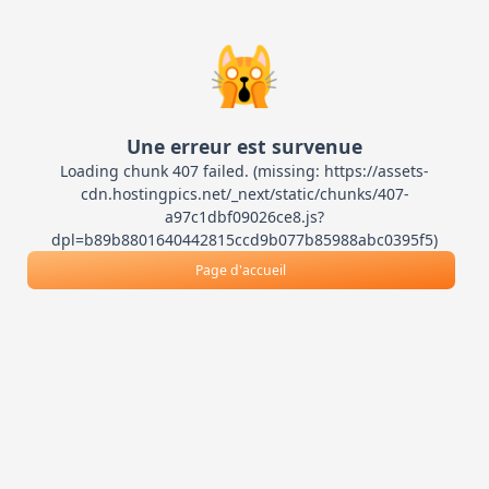
🙀
Une erreur est survenue
Loading chunk 407 failed. (missing: https://assets-
cdn.hostingpics.net/_next/static/chunks/407-
a97c1dbf09026ce8.js?
dpl=b89b8801640442815ccd9b077b85988abc0395f5)
Page d'accueil