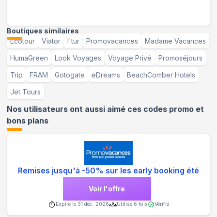
Boutiques similaires
Ecotour
Viator
l'tur
Promovacances
Madame Vacances
HumaGreen
Look Voyages
Voyage Privé
Promoséjours
Trip
FRAM
Gotogate
eDreams
BeachComber Hotels
Jet Tours
Nos utilisateurs ont aussi aimé ces codes promo et
bons plans
Remises jusqu'à -50% sur les early booking été
Voir l'offre
Expire le
31 déc. 2026
Utilisé
6
fois
Vérifié