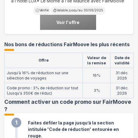
à l'hôtel LUX* Le Morne à l'Île Maurice avec FairMoove
Vérifié
Valable jusqu'au
30/06/2025
Voir l'offre
Nos bons de réductions FairMoove les plus récents
Valeur de
Date de
Offre
la remise
validité
Jusqu'à 16% de réduction sur une
31 déc.
16%
sélection de voyages
2026
Code promo : 3% de réduction sur tout
31 déc.
3%
(Jusqu'à 350€ de réduc)
2026
Comment activer un code promo sur FairMoove
?
1
Faites défiler la page jusqu’à la section
intitulée 'Code de réduction' entourée en
rouge.