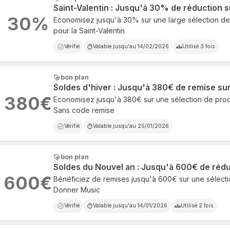
Saint-Valentin : Jusqu'à 30% de réduction s
30
%
Economisez jusqu'à 30% sur une large sélection d
pour la Saint-Valentin
Vérifié
Valable jusqu'au
14/02/2026
Utilisé
3
fois
bon plan
Soldes d'hiver : Jusqu'à 380€ de remise sur
380
€
Economisez jusqu'à 380€ sur une sélection de prod
Sans code remise
Vérifié
Valable jusqu'au
25/01/2026
bon plan
Soldes du Nouvel an : Jusqu'à 600€ de rédu
600
€
Bénéficiez de remises jusqu'à 600€ sur une sélect
Donner Music
Vérifié
Valable jusqu'au
14/01/2026
Utilisé
2
fois