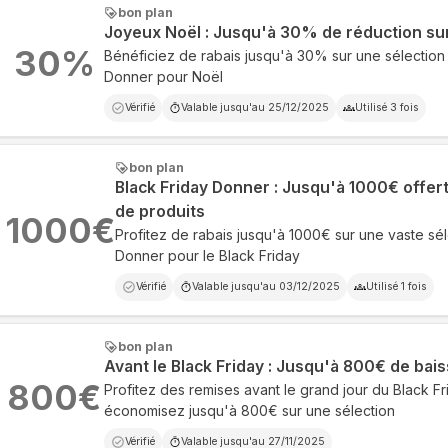
bon plan
Joyeux Noël : Jusqu'à 30% de réduction sur
30
%
Bénéficiez de rabais jusqu'à 30% sur une sélection
Donner pour Noël
Vérifié
Valable jusqu'au
25/12/2025
Utilisé
3
fois
bon plan
Black Friday Donner : Jusqu'à 1000€ offert
de produits
1000
€
Profitez de rabais jusqu'à 1000€ sur une vaste sél
Donner pour le Black Friday
Vérifié
Valable jusqu'au
03/12/2025
Utilisé
1
fois
bon plan
Avant le Black Friday : Jusqu'à 800€ de baiss
800
€
Profitez des remises avant le grand jour du Black F
économisez jusqu'à 800€ sur une sélection
Vérifié
Valable jusqu'au
27/11/2025