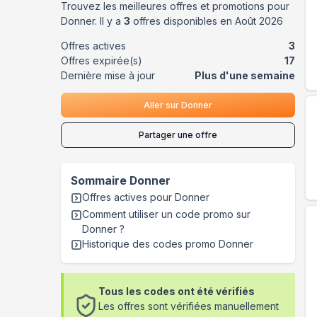
Trouvez les meilleures offres et promotions pour
Donner
. Il y a
3
offres disponibles en
Août
2026
Offres actives
3
Offres expirée(s)
17
Dernière mise à jour
Plus d'une semaine
Aller sur
Donner
Partager une offre
Sommaire
Donner
Offres actives pour
Donner
Comment utiliser un code promo sur
Donner
?
Historique des codes promo
Donner
Tous les codes ont été vérifiés
Les offres sont vérifiées manuellement