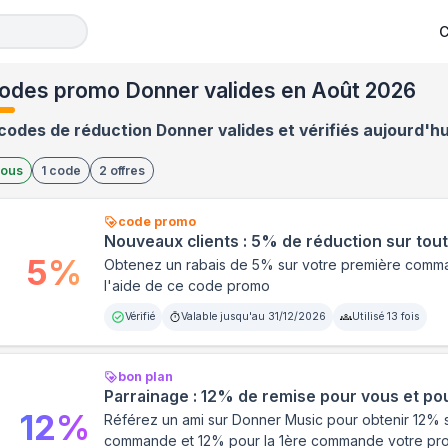
C
odes promo Donner valides en Août 2026
codes de réduction Donner valides et vérifiés aujourd'hu
ous
1
code
2
offres
code promo
Nouveaux clients : 5% de réduction sur tout 
5
%
Obtenez un rabais de 5% sur votre première com
l'aide de ce code promo
Vérifié
Valable jusqu'au
31/12/2026
Utilisé
13
fois
bon plan
Parrainage : 12% de remise pour vous et po
12
%
Référez un ami sur Donner Music pour obtenir 12% 
commande et 12% pour la 1ère commande votre pr