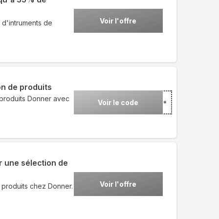
Voir l'offre
 d'intruments de
n de produits
 produits Donner avec
Voir le code
***
 une sélection de
Voir l'offre
 produits chez Donner.