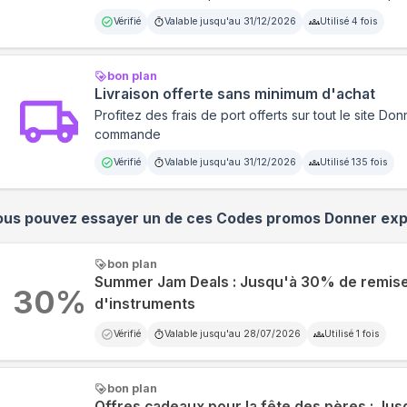
Vérifié
Valable jusqu'au
31/12/2026
Utilisé
4
fois
bon plan
Livraison offerte sans minimum d'achat
Profitez des frais de port offerts sur tout le site D
commande
Vérifié
Valable jusqu'au
31/12/2026
Utilisé
135
fois
ous pouvez essayer un de ces Codes promos
Donner
exp
bon plan
Summer Jam Deals : Jusqu'à 30% de remise
30
%
d'instruments
Vérifié
Valable jusqu'au
28/07/2026
Utilisé
1
fois
bon plan
Offres cadeaux pour la fête des pères : Ju