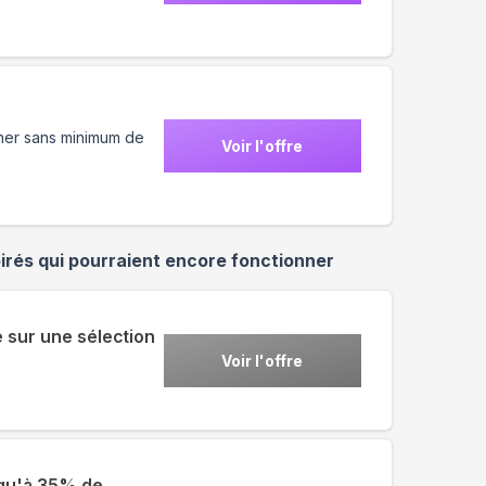
onner sans minimum de
Voir l'offre
irés qui pourraient encore fonctionner
 sur une sélection
Voir l'offre
squ'à 35% de