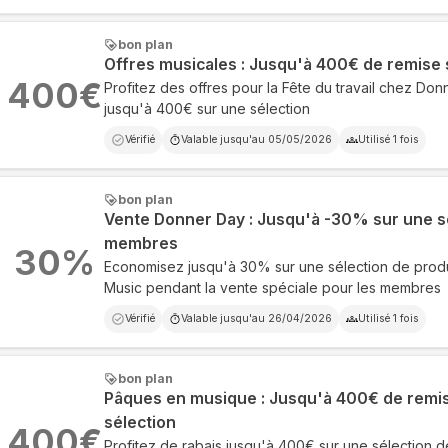
bon plan
Offres musicales : Jusqu'à 400€ de remise 
400
€
Profitez des offres pour la Fête du travail chez Do
jusqu'à 400€ sur une sélection
Vérifié
Valable jusqu'au
05/05/2026
Utilisé
1
fois
bon plan
Vente Donner Day : Jusqu'à -30% sur une sé
membres
30
%
Economisez jusqu'à 30% sur une sélection de prod
Music pendant la vente spéciale pour les membres
Vérifié
Valable jusqu'au
26/04/2026
Utilisé
1
fois
bon plan
Pâques en musique : Jusqu'à 400€ de remi
sélection
400
€
Profitez de rabais jusqu'à 400€ sur une sélection d