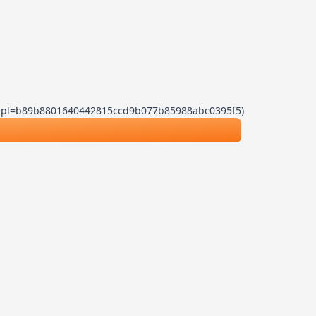
.js?dpl=b89b8801640442815ccd9b077b85988abc0395f5)