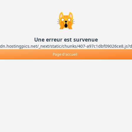
🙀
Une erreur est survenue
ts-cdn.hostingpics.net/_next/static/chunks/407-a97c1dbf09026ce8
Page d'accueil