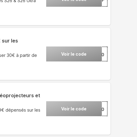
s S26 & S26 Ultra
 sur les
Voir le code
***ID30
er 30€ à partir de
déoprojecteurs et
Voir le code
***0
99€ dépensés sur les