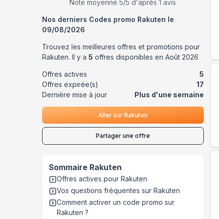
Note moyenne
5
/5 d'après
1
avis
Nos derniers Codes promo
Rakuten
le
09/08/2026
Trouvez les meilleures offres et promotions pour
Rakuten
. Il y a
5
offres disponibles en
Août
2026
Offres actives
5
Offres expirée(s)
17
Dernière mise à jour
Plus d'une semaine
Aller sur
Rakuten
Partager une offre
Sommaire
Rakuten
Offres actives pour
Rakuten
Vos questions fréquentes sur
Rakuten
Comment activer un code promo sur
Rakuten
?