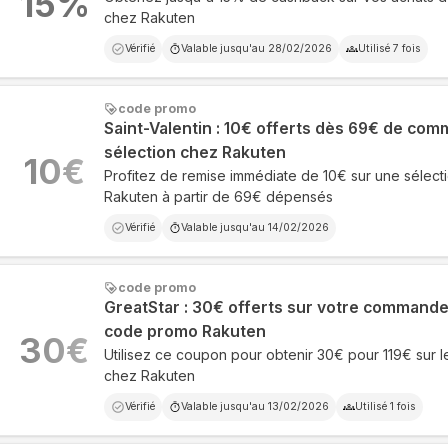
15
%
chez Rakuten
Vérifié
Valable jusqu'au
28/02/2026
Utilisé
7
fois
code promo
Saint-Valentin : 10€ offerts dès 69€ de co
sélection chez Rakuten
10
€
Profitez de remise immédiate de 10€ sur une sélecti
Rakuten à partir de 69€ dépensés
Vérifié
Valable jusqu'au
14/02/2026
code promo
GreatStar : 30€ offerts sur votre commande 
code promo Rakuten
30
€
Utilisez ce coupon pour obtenir 30€ pour 119€ sur l
chez Rakuten
Vérifié
Valable jusqu'au
13/02/2026
Utilisé
1
fois