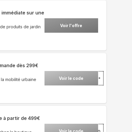
e immédiate sur une
Voir l'offre
de produits de jardin
ommande dès 299€
Voir le code
*** offerts*
la mobilité urbaine
 à partir de 499€
Voir le code
***B70