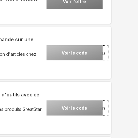
Voir l'offre
mmande sur une
Voir le code
***NTVAL10
on d'articles chez
d'outils avec ce
Voir le code
***AT30
es produits GreatStar