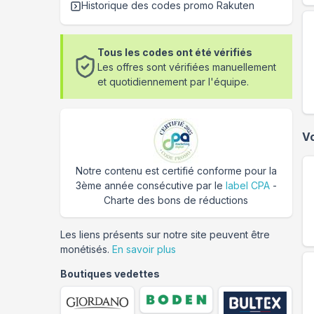
Historique des codes promo
Rakuten
Tous les codes ont été vérifiés
Les offres sont vérifiées manuellement
et quotidiennement par l'équipe.
V
Notre contenu est certifié conforme pour la
3ème année consécutive par le
label CPA
-
Charte des bons de réductions
Les liens présents sur notre site peuvent être
monétisés.
En savoir plus
Boutiques vedettes