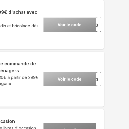
999€ d'achat avec
Voir le code
***DIN100
din et bricolage dès
ute commande de
ménagers
30€ à partir de 299€
Voir le code
***CTRO30
égorie
ccasion
 livres d'occasion