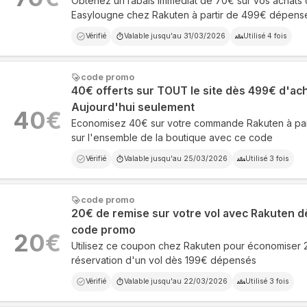
Obtenez un rabais immédiat de 70€ sur vos achats 
Easylougne chez Rakuten à partir de 499€ dépens
Vérifié
Valable jusqu'au
31/03/2026
Utilisé
4
fois
code promo
40€ offerts sur TOUT le site dès 499€ d'ac
Aujourd'hui seulement
40
€
Economisez 40€ sur votre commande Rakuten à pa
sur l'ensemble de la boutique avec ce code
Vérifié
Valable jusqu'au
25/03/2026
Utilisé
3
fois
code promo
20€ de remise sur votre vol avec Rakuten d
code promo
20
€
Utilisez ce coupon chez Rakuten pour économiser 
réservation d'un vol dès 199€ dépensés
Vérifié
Valable jusqu'au
22/03/2026
Utilisé
3
fois