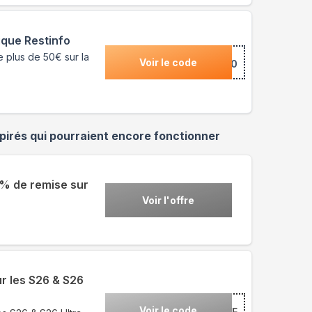
ique Restinfo
 plus de 50€ sur la
Voir le code
***550
irés qui pourraient encore fonctionner
0% de remise sur
Voir l'offre
r les S26 & S26
Voir le code
***26F