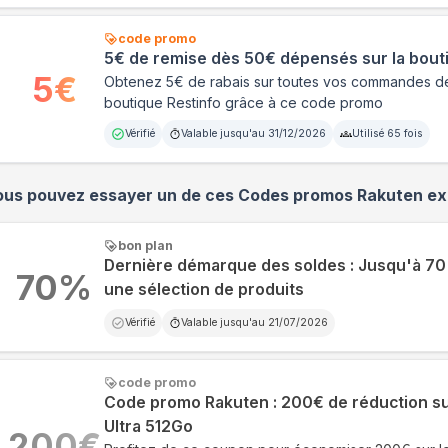
code promo
5€ de remise dès 50€ dépensés sur la bout
5
€
Obtenez 5€ de rabais sur toutes vos commandes de
boutique Restinfo grâce à ce code promo
Vérifié
Valable jusqu'au
31/12/2026
Utilisé
65
fois
ous pouvez essayer un de ces Codes promos
Rakuten
exp
bon plan
Dernière démarque des soldes : Jusqu'à 7
70
%
une sélection de produits
Vérifié
Valable jusqu'au
21/07/2026
code promo
Code promo Rakuten : 200€ de réduction su
Ultra 512Go
200
€