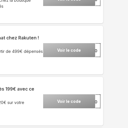
chez la boutique
és
hat chez Rakuten !
Voir le code
***UTEN40
rtir de 499€ dépensés
ès 199€ avec ce
Voir le code
***20
20€ sur votre