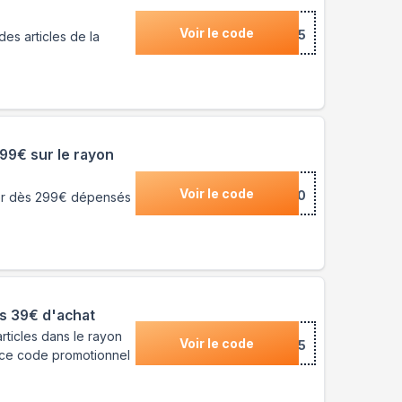
Voir le code
***TUREL5
es articles de la
99€ sur le rayon
Voir le code
***0
ier dès 299€ dépensés
s 39€ d'achat
ticles dans le rayon
Voir le code
***E5
ce code promotionnel