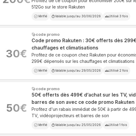
Profitez de ce coupon pour économiser 200€ sur le
512Go sur le store Rakuten
Vérifié
Valable jusqu'au
30/06/2026
Utilisé
3
fois
code promo
Code promo Rakuten : 30€ offerts dès 299€
chauffages et climatisations
30
€
Profitez de ce coupon chez Rakuten pour économis
299€ dépensés sur les chauffages et climatisations
Vérifié
Valable jusqu'au
29/05/2026
Utilisé
2
fois
code promo
50€ offerts dès 499€ d’achat sur les TV, vi
barres de son avec ce code promo Rakuten
50
€
Profitez d'un rabais immédiat de 50€ à partir de 4
TV, vidéoprojecteurs et barres de son
Vérifié
Valable jusqu'au
25/05/2026
Utilisé
1
fois