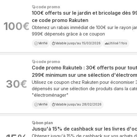
code promo
100€ offerts sur le jardin et bricolage dès 
ce code promo Rakuten
100
€
Obtenez un rabais immédiat de 100€ sur le rayon jar
999€ dépensés grâce à ce coupon
Vérifié
Valable jusqu'au
15/03/2026
Utilisé
1
fois
code promo
Code promo Rakuteb : 30€ offerts pour to
299€ minimum sur une sélection d'électro
30
€
Utilisez ce coupon chez Rakuten pour économiser 
dépensés sur une sélection de produits dans la cat
"électroménager"
Vérifié
Valable jusqu'au
28/02/2026
bon plan
Jusqu'à 15% de cashback sur les livres d'o
Obtenez jusqu'à 15% de cashback sur vos achats de